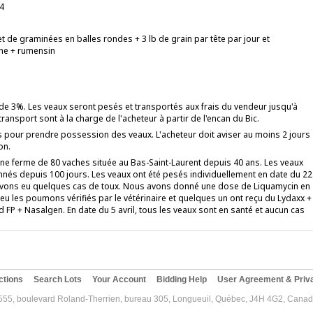
4
t de graminées en balles rondes + 3 lb de grain par tête par jour et
ne + rumensin
t de 3%. Les veaux seront pesés et transportés aux frais du vendeur jusqu'à
 transport sont à la charge de l'acheteur à partir de l'encan du Bic.
 pour prendre possession des veaux. L'acheteur doit aviser au moins 2 jours
on.
 Une ferme de 80 vaches située au Bas-Saint-Laurent depuis 40 ans. Les veaux
nnés depuis 100 jours. Les veaux ont été pesés individuellement en date du 22
 avons eu quelques cas de toux. Nous avons donné une dose de Liquamycin en
eu les poumons vérifiés par le vétérinaire et quelques un ont reçu du Lydaxx +
FP + Nasalgen. En date du 5 avril, tous les veaux sont en santé et aucun cas
ctions
Search Lots
Your Account
Bidding Help
User Agreement & Priva
555, boulevard Roland-Therrien, bureau 305, Longueuil, Québec, J4H 4G2, Canada