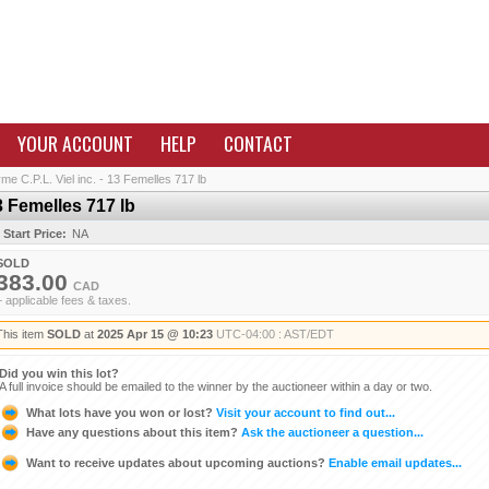
YOUR ACCOUNT
HELP
CONTACT
me C.P.L. Viel inc. - 13 Femelles 717 lb
13 Femelles 717 lb
Start Price:
NA
SOLD
383.00
CAD
+ applicable fees & taxes.
This item
SOLD
at
2025 Apr 15 @ 10:23
UTC-04:00 : AST/EDT
Did you win this lot?
A full invoice should be emailed to the winner by the auctioneer within a day or two.
What lots have you won or lost?
Visit your account to find out...
Have any questions about this item?
Ask the auctioneer a question...
Want to receive updates about upcoming auctions?
Enable email updates...