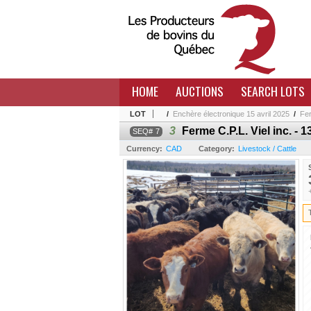
HOME
AUCTIONS
SEARCH LOTS
LOT
/
Enchère électronique 15 avril 2025
/
Fer
3
Ferme C.P.L. Viel inc. - 
7
Currency:
CAD
Category:
Livestock / Cattle