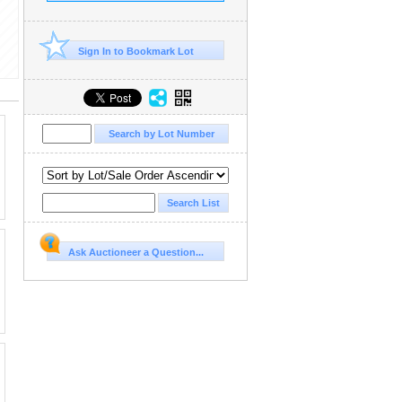
Sign In to Bookmark Lot
Ask Auctioneer a Question...